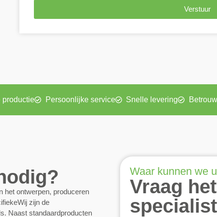
Verstuur
 productie
Persoonlijke service
Snelle levering
Betrouw
Waar kunnen we u
 nodig?
Vraag het
an het ontwerpen, produceren
specialis
fiekeWij zijn de
els. Naast standaardproducten