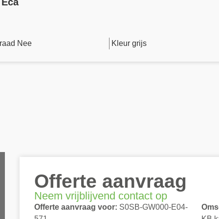
 Eca
raad Nee
Kleur grijs
Offerte aanvraag
Neem vrijblijvend contact op
Offerte aanvraag voor:
S0SB-GW000-E04-
Omsc
571
KB k