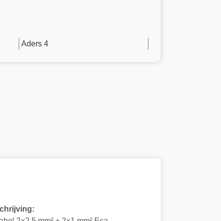
Aders 4
hrijving:
abel 2×2,5 mm² + 2×1 mm² Eca