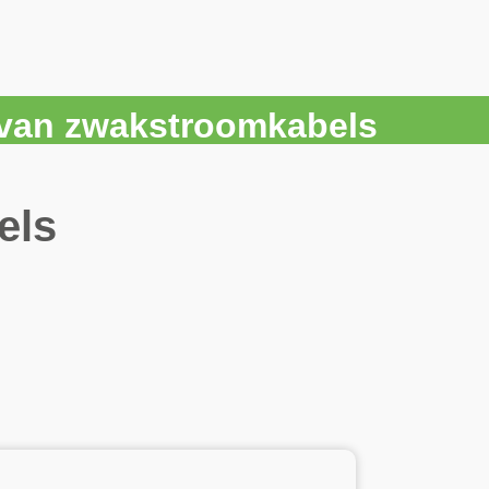
r van zwakstroomkabels
els