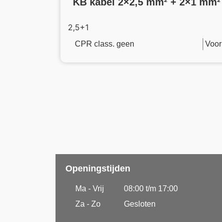
KB kabel 2×2,5 mm² + 2×1 mm²
2,5+1
CPR class. geen
Voor
Openingstijden
Ma - Vrij
08:00 t/m 17:00
Za - Zo
Gesloten