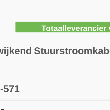
Totaalleverancie
wijkend
Stuurstroomkab
,
-571