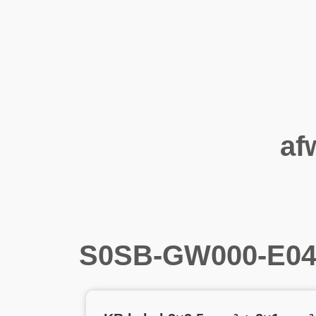
af
S0SB-GW000-E04