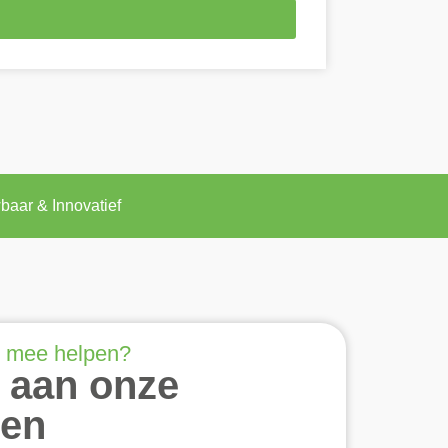
baar & Innovatief
 mee helpen?
 aan onze
ten