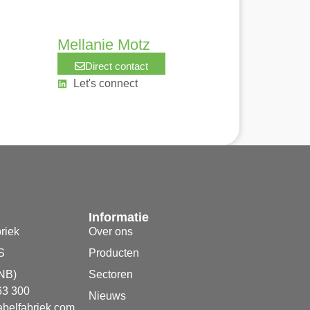
Mellanie Motz
Direct contact
Let's connect
Informatie
riek
Over ons
S
Producten
NB)
Sectoren
63 300
Nieuws
belfabriek.com