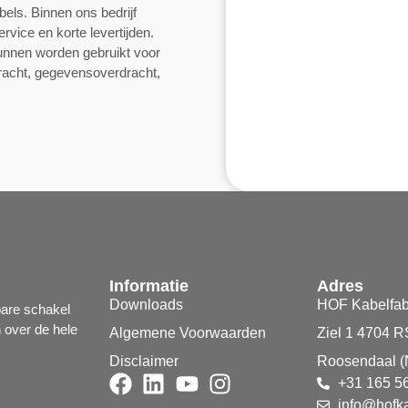
els. Binnen ons bedrijf
rvice en korte levertijden.
unnen worden gebruikt voor
racht, gegevensoverdracht,
Informatie
Adres
Downloads
HOF Kabelfab
bare schakel
n over de hele
Algemene Voorwaarden
Ziel 1 4704 R
Disclaimer
Roosendaal (
+31 165 5
info@hofka