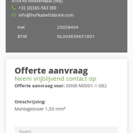
4704 RS Roosendaal (NB)
+31 (0)165-563 300
info@hofkabelfabriek.com
KvK
20058404
BTW
NL004839651B01
Offerte aanvraag
Neem vrijblijvend contact op
Offerte aanvraag voor:
S0NB-M0001-1-082
Omschrijving:
Montagesnoer 1,50 mm²