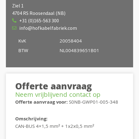
Ziel 1
4704 RS Roosendaal (NB)
+31 (0)165-563 300
info@hofkabelfabriek.com
KvK
20058404
BTW
NL004839651B01
Offerte aanvraag
Neem vrijblijvend contact op
Offerte aanvraag voor:
S0NB-GWP01-005-348
Omschrijving:
CAN-BUS 4×1,5 mm² + 1x2x0,5 mm²