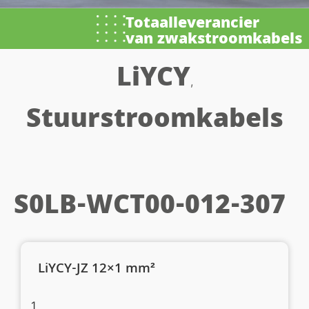
Totaalleverancier
van zwakstroomkabels
LiYCY
,
Stuurstroomkabels
S0LB-WCT00-012-307
LiYCY-JZ 12×1 mm²
1