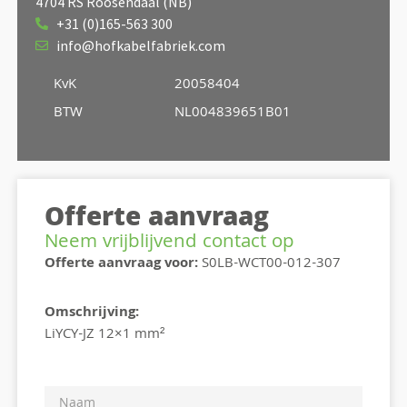
4704 RS Roosendaal (NB)
+31 (0)165-563 300
info@hofkabelfabriek.com
KvK
20058404
BTW
NL004839651B01
Offerte aanvraag
Neem vrijblijvend contact op
Offerte aanvraag voor:
S0LB-WCT00-012-307
Omschrijving:
LiYCY-JZ 12×1 mm²