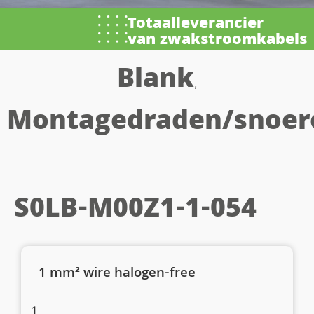
Totaalleverancier
van zwakstroomkabels
Blank
,
Montagedraden/snoer
S0LB-M00Z1-1-054
1 mm² wire halogen-free
1