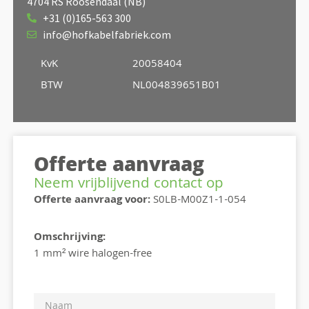
4704 RS Roosendaal (NB)
+31 (0)165-563 300
info@hofkabelfabriek.com
KvK
20058404
BTW
NL004839651B01
Offerte aanvraag
Neem vrijblijvend contact op
Offerte aanvraag voor:
S0LB-M00Z1-1-054
Omschrijving:
1 mm² wire halogen-free