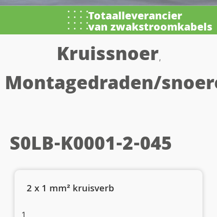
Totaalleverancier
van zwakstroomkabels
Kruissnoer
,
Montagedraden/snoer
S0LB-K0001-2-045
2 x 1 mm² kruisverb
1