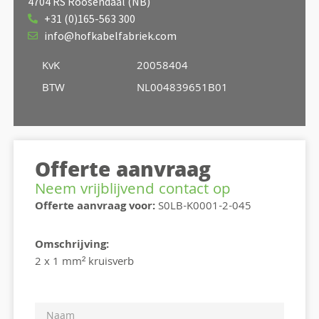
4704 RS Roosendaal (NB)
+31 (0)165-563 300
info@hofkabelfabriek.com
KvK
20058404
BTW
NL004839651B01
Offerte aanvraag
Neem vrijblijvend contact op
Offerte aanvraag voor:
S0LB-K0001-2-045
Omschrijving:
2 x 1 mm² kruisverb