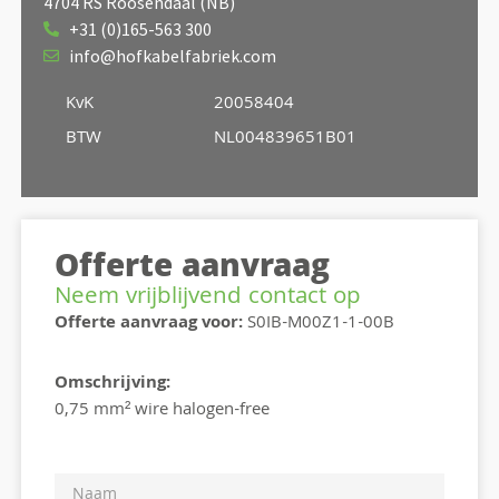
4704 RS Roosendaal (NB)
+31 (0)165-563 300
info@hofkabelfabriek.com
KvK
20058404
BTW
NL004839651B01
Offerte aanvraag
Neem vrijblijvend contact op
Offerte aanvraag voor:
S0IB-M00Z1-1-00B
Omschrijving:
0,75 mm² wire halogen-free