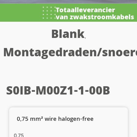
Totaalleverancier
van zwakstroomkabels
Blank
,
Montagedraden/snoer
S0IB-M00Z1-1-00B
0,75 mm² wire halogen-free
0,75