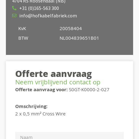
4704 RS Roosendaal (NB)
+31 (0)165-563 300
info@hofkabelfabriek.com
KvK
20058404
BTW
NL004839651B01
Offerte aanvraag
Neem vrijblijvend contact op
Offerte aanvraag voor:
S0GT-K0000-2-027
Omschrijving:
2 x 0,5 mm² Cross Wire