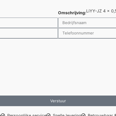
LiYY-JZ 4 x 0
Omschrijving:
Verstuur
e
Persoonlijke service
Snelle levering
Betrouwbaar &