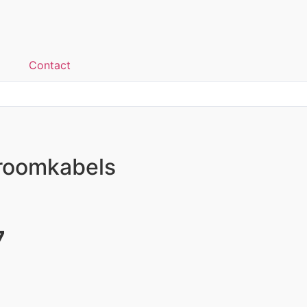
Contact
troomkabels
7