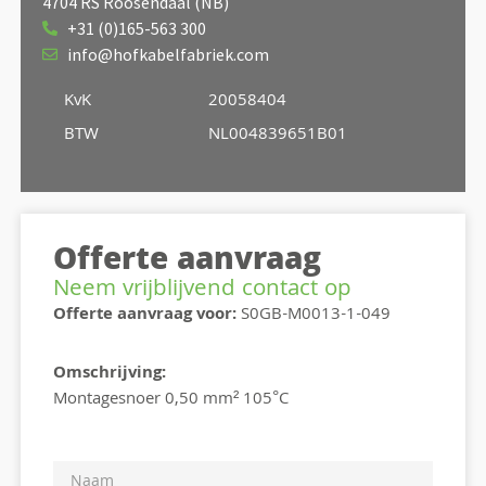
4704 RS Roosendaal (NB)
+31 (0)165-563 300
info@hofkabelfabriek.com
KvK
20058404
BTW
NL004839651B01
Offerte aanvraag
Neem vrijblijvend contact op
Offerte aanvraag voor:
S0GB-M0013-1-049
Omschrijving:
Montagesnoer 0,50 mm² 105°C