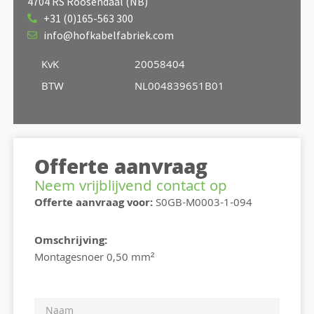
4704 RS Roosendaal (NB)
+31 (0)165-563 300
info@hofkabelfabriek.com
KvK
20058404
BTW
NL004839651B01
Offerte aanvraag
Neem vrijblijvend contact op
Offerte aanvraag voor:
S0GB-M0003-1-094
Omschrijving:
Montagesnoer 0,50 mm²