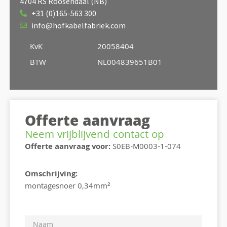
4704 RS Roosendaal (NB)
+31 (0)165-563 300
info@hofkabelfabriek.com
KvK
20058404
BTW
NL004839651B01
Offerte aanvraag
Neem vrijblijvend contact op
Offerte aanvraag voor:
S0EB-M0003-1-074
Omschrijving:
montagesnoer 0,34mm²