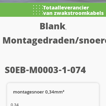
Totaalleverancier
van zwakstroomkabels
Blank
,
Montagedraden/snoer
S0EB-M0003-1-074
montagesnoer 0,34mm²
0,34