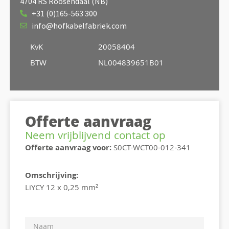
4704 RS Roosendaal (NB)
+31 (0)165-563 300
info@hofkabelfabriek.com
KvK
20058404
BTW
NL004839651B01
Offerte aanvraag
Neem vrijblijvend contact op
Offerte aanvraag voor:
S0CT-WCT00-012-341
Omschrijving:
LiYCY 12 x 0,25 mm²