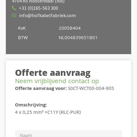
4704 RS Roosendaal (NB)
+31 (0)165-563 300
info@hofkabelfabriek.com
KvK
20058404
BTW
NL004839651B01
Offerte aanvraag
Neem vrijblijvend contact op
Offerte aanvraag voor:
S0CT-WCT00-004-905
Omschrijving:
4 x 0,25 mm² +C11Y (RLC-PUR)