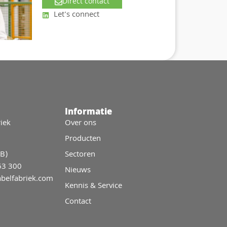
Direct contact
Let's connect
Informatie
iek
Over ons
Producten
B)
Sectoren
63 300
Nieuws
belfabriek.com
Kennis & Service
Contact