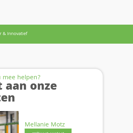
 & Innovatief
u mee helpen?
t aan onze
ten
Mellanie Motz