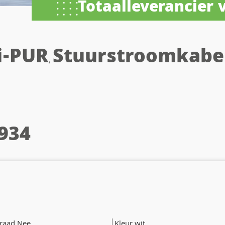
Totaalleverancier
i-PUR
Stuurstroomkabe
,
934
raad Nee
Kleur wit