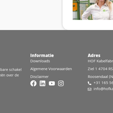
Informatie
Adres
Downloads
HOF Kabelfabr
Algemene Voorwaarden
Ziel 1 4704 RS
sbare schakel
eën over de
Disclaimer
Roosendaal (N
+31 165 5
info@hofka