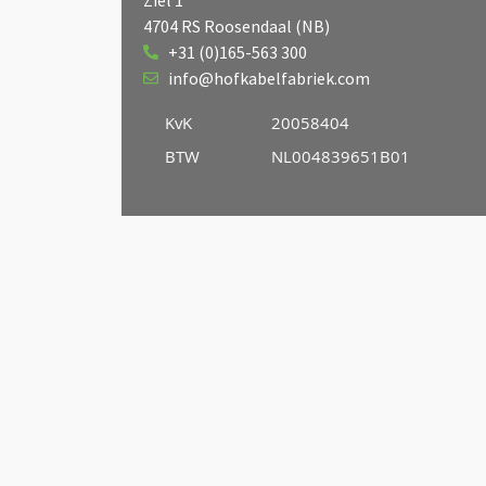
4704 RS Roosendaal (NB)
+31 (0)165-563 300
info@hofkabelfabriek.com
KvK
20058404
BTW
NL004839651B01