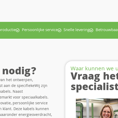
productie
Persoonlijke service
Snelle levering
Betrouwbaar
 nodig?
Waar kunnen we 
Vraag he
van het ontwerpen,
specialis
t aan de specifiekeWij zijn
kabels. Naast
emarkt voor speciaalkabels.
vatie, persoonlijke service
en klant. Deze kabels kunnen
waaronder energieoverdracht,