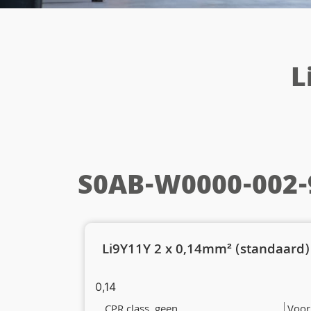
L
S0AB-W0000-002-
Li9Y11Y 2 x 0,14mm² (standaard)
0,14
CPR class. geen
Voor