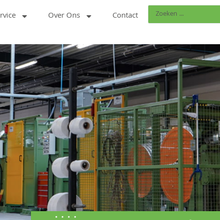
rvice
Over Ons
Contact