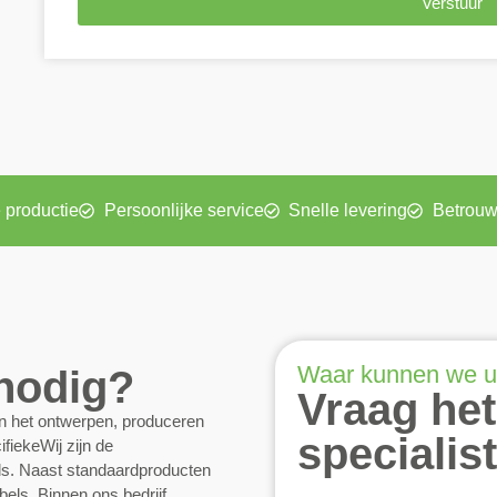
Verstuur
 productie
Persoonlijke service
Snelle levering
Betrouw
Waar kunnen we u
 nodig?
Vraag het
an het ontwerpen, produceren
specialis
fiekeWij zijn de
els. Naast standaardproducten
els. Binnen ons bedrijf