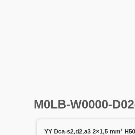
M0LB-W0000-D02
YY Dca-s2,d2,a3 2×1,5 mm² H5