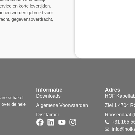
rvice en korte levertijden.
unnen worden gebruikt voor
racht, gegevensoverdracht,
Informatie
Adres
Downloads
HOF Kabelfab
bare schakel
n over de hele
Algemene Voorwaarden
Ziel 1 4704 R
Disclaimer
Roosendaal (
+31 165 5
info@hofka