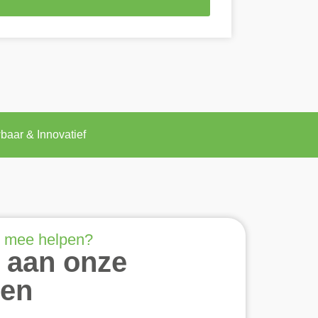
baar & Innovatief
 mee helpen?
 aan onze
ten