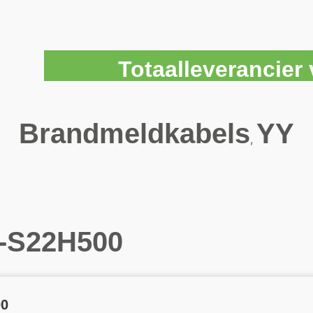
Totaalleverancie
Brandmeldkabels
YY
,
-S22H500
00