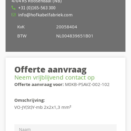
4704 RS Roosendaal (NB)
+31 (0)165-563 300
info@hofkabelfabriek.com
KvK
20058404
BTW
NL004839651B01
Offerte aanvraag
Neem vrijblijvend contact op
Offerte aanvraag voor:
M0KB-PSAVZ-002-102
Omschrijving:
VO-JY(St)Y-mb 2x2x1,3 mm²