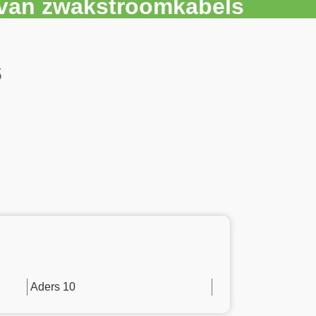
r van zwakstroomkabels
s
Aders 10