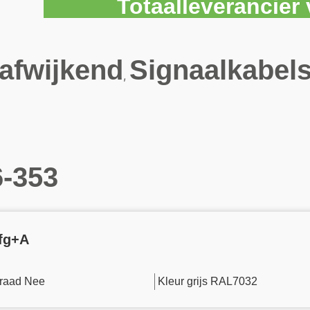
Totaalleverancie
afwijkend
Signaalkabel
,
-353
Afg+A
raad Nee
Kleur grijs RAL7032