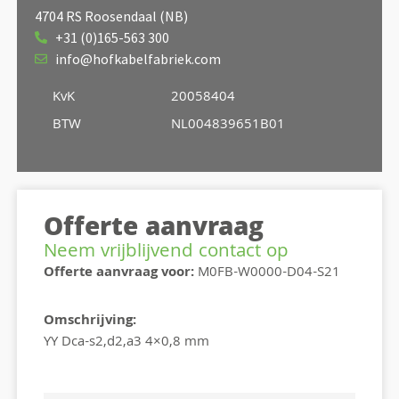
4704 RS Roosendaal (NB)
+31 (0)165-563 300
info@hofkabelfabriek.com
KvK
20058404
BTW
NL004839651B01
Offerte aanvraag
Neem vrijblijvend contact op
Offerte aanvraag voor:
M0FB-W0000-D04-S21
Omschrijving:
YY Dca-s2,d2,a3 4×0,8 mm