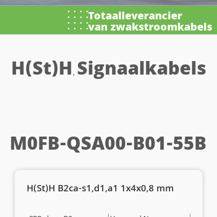
Totaalleverancier
van zwakstroomkabels
H(St)H
Signaalkabels
,
M0FB-QSA00-B01-55B
H(St)H B2ca-s1,d1,a1 1x4x0,8 mm