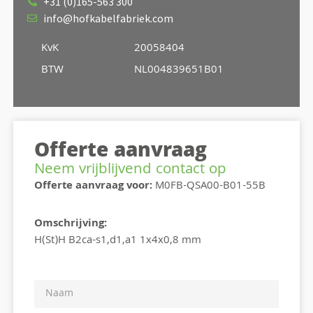
+31 (0)165-563 300
info@hofkabelfabriek.com
KvK
20058404
BTW
NL004839651B01
Offerte aanvraag
Neem vrijblijvend contact op
Offerte aanvraag voor:
M0FB-QSA00-B01-55B
Omschrijving:
H(St)H B2ca-s1,d1,a1 1x4x0,8 mm