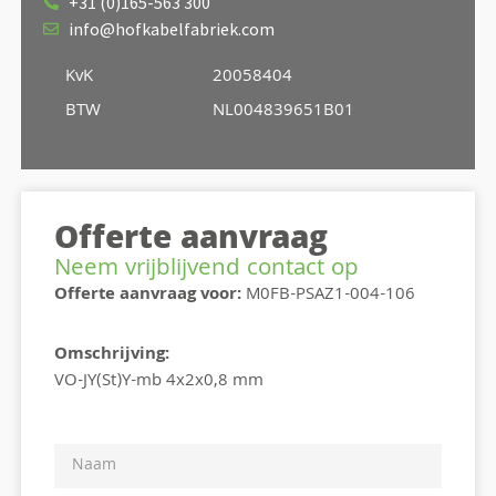
+31 (0)165-563 300
info@hofkabelfabriek.com
KvK
20058404
BTW
NL004839651B01
Offerte aanvraag
Neem vrijblijvend contact op
Offerte aanvraag voor:
M0FB-PSAZ1-004-106
Omschrijving:
VO-JY(St)Y-mb 4x2x0,8 mm