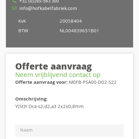
+31 (0)165-563 300
info@hofkabelfabriek.com
KvK
20058404
BTW
NL004839651B01
Offerte aanvraag
Neem vrijblijvend contact op
Offerte aanvraag voor:
M0FB-PSA00-D02-S22
Omschrijving:
Y(St)Y Dca-s2,d2,a3 2x2x0,8mm