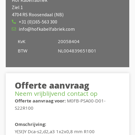
Ziel 1
4704 RS Roosendaal (NB)
+31 (0)165-563 300
info@hofkabelfabriek.com
KvK
20058404
BTW
NL004839651B01
Offerte aanvraag
Neem vrijblijvend contact op
Offerte aanvraag voor:
M0FB-PSA00-D01-
S22R100
Omschrijving:
Y(St)Y Dca-s2,d2,a3 1x2x0,8 mm R100