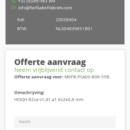
+31 (0)165-563 300
info@hofkabelfabriek.com
KvK
20058404
BTW
NL004839651B01
Offerte aanvraag
Neem vrijblijvend contact op
Offerte aanvraag voor:
M0FB-PSA00-B06-55B
Omschrijving:
H(St)H B2ca-s1,d1,a1 6x2x0,8 mm