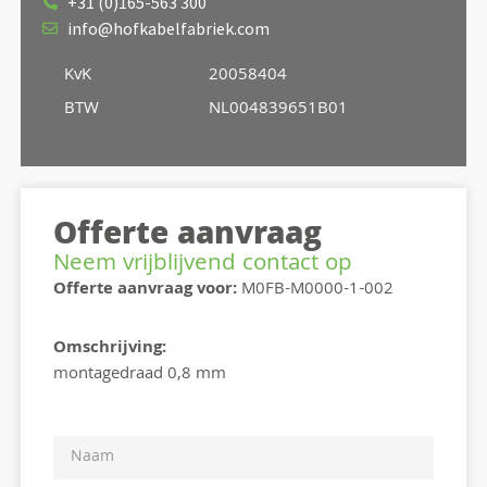
+31 (0)165-563 300
info@hofkabelfabriek.com
KvK
20058404
BTW
NL004839651B01
Offerte aanvraag
Neem vrijblijvend contact op
Offerte aanvraag voor:
M0FB-M0000-1-002
Omschrijving:
montagedraad 0,8 mm