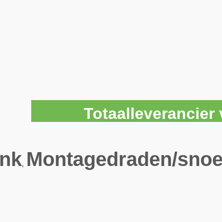
Totaalleverancie
ank
Montagedraden/snoe
,