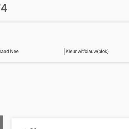
74
raad Nee
Kleur wit/blauw(blok)