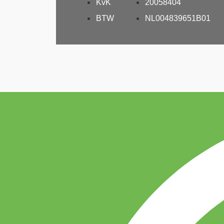
KvK
20058404
BTW
NL004839651B01