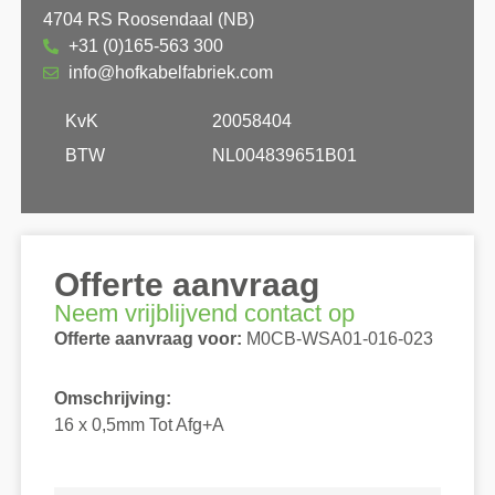
4704 RS Roosendaal (NB)
+31 (0)165-563 300
info@hofkabelfabriek.com
KvK
20058404
BTW
NL004839651B01
Offerte aanvraag
Neem vrijblijvend contact op
Offerte aanvraag voor:
M0CB-WSA01-016-023
Omschrijving:
16 x 0,5mm Tot Afg+A