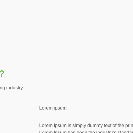
?
ng industry.
Lorem ipsum
Lorem Ipsum is simply dummy text of the print
Lorem Ipsum has been the industry’s stan