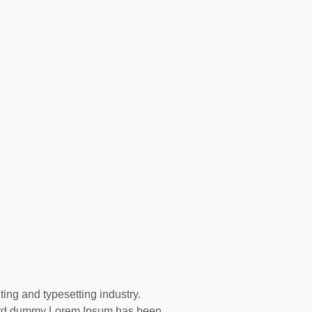
ing and typesetting industry.
dard dummy Lorem Ipsum has been