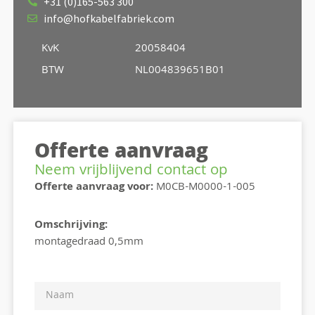
+31 (0)165-563 300
info@hofkabelfabriek.com
KvK
20058404
BTW
NL004839651B01
Offerte aanvraag
Neem vrijblijvend contact op
Offerte aanvraag voor:
M0CB-M0000-1-005
Omschrijving:
montagedraad 0,5mm