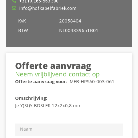
+31 (0)165-563 300
info@hofkabelfabriek.com
KvK
20058404
BTW
NL004839651B01
Offerte aanvraag
Neem vrijblijvend contact op
Offerte aanvraag voor:
IMFB-HPSA0-003-061
Omschrijving:
Je-Y(St)Y-BDSI FR 12x2x0,8 mm