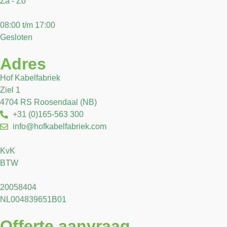
Za - Zo
08:00 t/m 17:00
Gesloten
Adres
Hof Kabelfabriek
Ziel 1
4704 RS Roosendaal (NB)
+31 (0)165-563 300
info@hofkabelfabriek.com
KvK
BTW
20058404
NL004839651B01
Offerte aanvraag