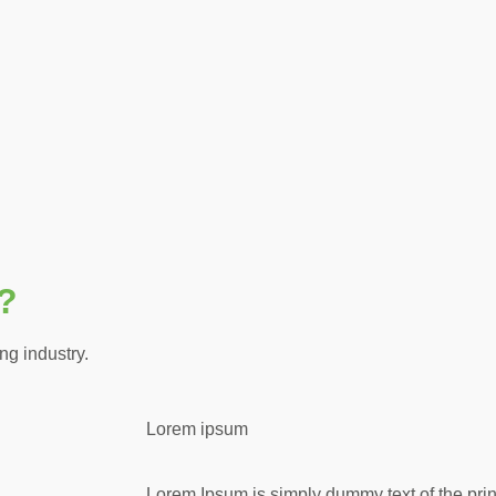
?
ng industry.
Lorem ipsum
Lorem Ipsum is simply dummy text of the print