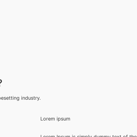
?
esetting industry.
Lorem ipsum
Lorem Ipsum is simply dummy text of the 