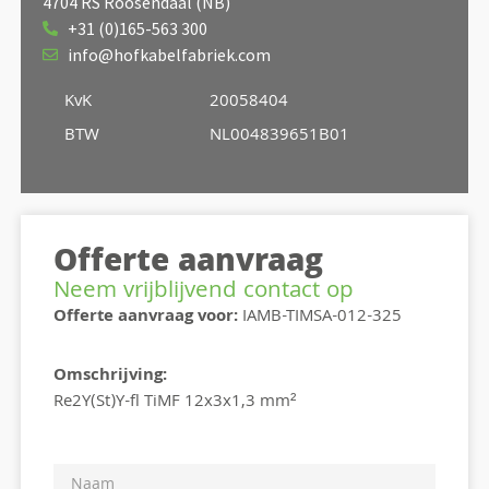
4704 RS Roosendaal (NB)
+31 (0)165-563 300
info@hofkabelfabriek.com
KvK
20058404
BTW
NL004839651B01
Offerte aanvraag
Neem vrijblijvend contact op
Offerte aanvraag voor:
IAMB-TIMSA-012-325
Omschrijving:
Re2Y(St)Y-fl TiMF 12x3x1,3 mm²