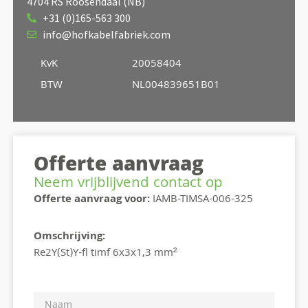
4704 RS Roosendaal (NB)
+31 (0)165-563 300
info@hofkabelfabriek.com
KvK
20058404
BTW
NL004839651B01
Offerte aanvraag
Neem vrijblijvend contact op
Offerte aanvraag voor:
IAMB-TIMSA-006-325
Omschrijving:
Re2Y(St)Y-fl timf 6x3x1,3 mm²