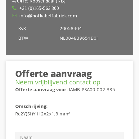
4704 RS Roosendaal (NB)
+31 (0)165-563 300
info@hofkabelfabriek.com
KvK
20058404
BTW
NL004839651B01
Offerte aanvraag
Neem vrijblijvend contact op
Offerte aanvraag voor:
IAMB-PSA00-002-335
Omschrijving:
Re2Y(St)Y-fl 2x2x1,3 mm²