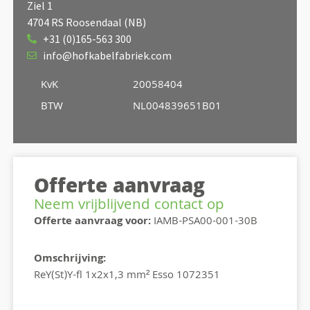
Ziel 1
4704 RS Roosendaal (NB)
+31 (0)165-563 300
info@hofkabelfabriek.com
KvK
20058404
BTW
NL004839651B01
Offerte aanvraag
Neem vrijblijvend contact op
Offerte aanvraag voor:
IAMB-PSA00-001-30B
Omschrijving:
ReY(St)Y-fl 1x2x1,3 mm² Esso 1072351