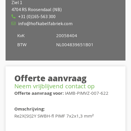
Ziel 1
4704 RS Roosendaal (NB)
+31 (0)165-563 300
info@hofkabelfabriek.com
KvK
20058404
BTW
NL004839651B01
Offerte aanvraag
Neem vrijblijvend contact op
Offerte aanvraag voor:
IAMB-PIMVZ-007-622
Omschrijving:
Re2X(St)2Y SWBH-fl PIMF 7x2x1,3 mm²