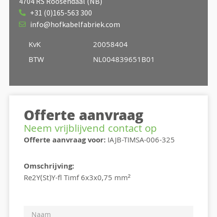
4704 RS Roosendaal (NB)
+31 (0)165-563 300
info@hofkabelfabriek.com
KvK
20058404
BTW
NL004839651B01
Offerte aanvraag
Neem vrijblijvend contact op
Offerte aanvraag voor:
IAJB-TIMSA-006-325
Omschrijving:
Re2Y(St)Y-fl Timf 6x3x0,75 mm²