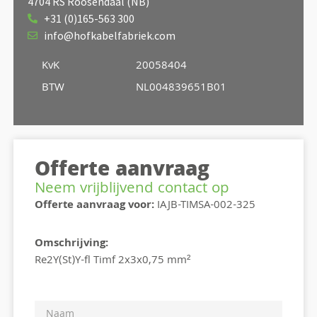
4704 RS Roosendaal (NB)
+31 (0)165-563 300
info@hofkabelfabriek.com
KvK
20058404
BTW
NL004839651B01
Offerte aanvraag
Neem vrijblijvend contact op
Offerte aanvraag voor:
IAJB-TIMSA-002-325
Omschrijving:
Re2Y(St)Y-fl Timf 2x3x0,75 mm²