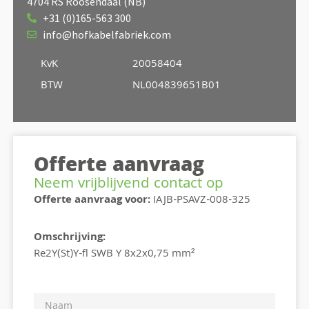
4704 RS Roosendaal (NB)
+31 (0)165-563 300
info@hofkabelfabriek.com
KvK
20058404
BTW
NL004839651B01
Offerte aanvraag
Neem vrijblijvend contact op
Offerte aanvraag voor:
IAJB-PSAVZ-008-325
Omschrijving:
Re2Y(St)Y-fl SWB Y 8x2x0,75 mm²