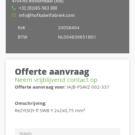
4704 RS Roosendaal (NB)
+31 (0)165-563 300
info@hofkabelfabriek.com
KvK
20058404
BTW
NL004839651B01
Offerte aanvraag
Neem vrijblijvend contact op
Offerte aanvraag voor:
IAJB-PSAVZ-002-337
Omschrijving:
Re2Y(St)Y-fl SWB Y 2x2x0,75 mm²