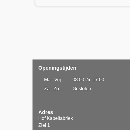
Openingstijden
Ma - Vrij
08:00 t/m 17:00
Za - Zo
Gesloten
Adres
Hof Kabelfabriek
Ziel 1