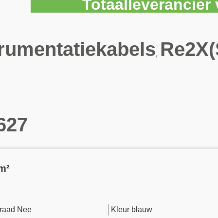
Totaalleverancie
trumentatiekabels
Re2X(
,
627
m²
raad Nee
Kleur blauw