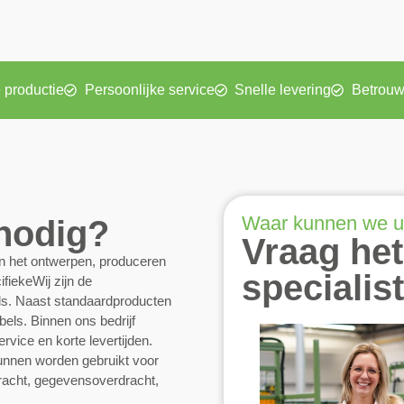
 productie
Persoonlijke service
Snelle levering
Betrouw
Waar kunnen we u
 nodig?
Vraag het
an het ontwerpen, produceren
specialis
fiekeWij zijn de
els. Naast standaardproducten
els. Binnen ons bedrijf
rvice en korte levertijden.
unnen worden gebruikt voor
racht, gegevensoverdracht,