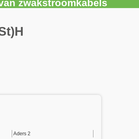
r van zwakstroomkabels
St)H
Aders 2