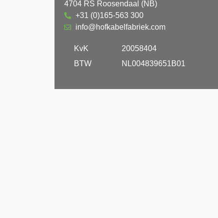
4704 RS Roosendaal (NB)
+31 (0)165-563 300
info@hofkabelfabriek.com
KvK
20058404
BTW
NL004839651B01