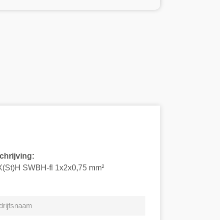
hrijving:
(St)H SWBH-fl 1x2x0,75 mm²