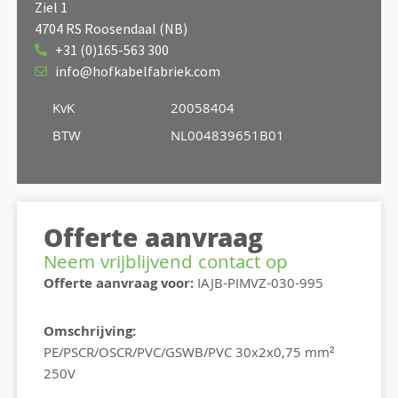
Ziel 1
4704 RS Roosendaal (NB)
+31 (0)165-563 300
info@hofkabelfabriek.com
KvK
20058404
BTW
NL004839651B01
Offerte aanvraag
Neem vrijblijvend contact op
Offerte aanvraag voor:
IAJB-PIMVZ-030-995
Omschrijving:
PE/PSCR/OSCR/PVC/GSWB/PVC 30x2x0,75 mm²
250V