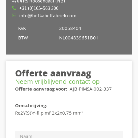
4704 RS Roosendaal (NB)
+31 (0)165-563 300
info@hofkabelfabriek.com
KvK
20058404
BTW
NL004839651B01
Offerte aanvraag
Neem vrijblijvend contact op
Offerte aanvraag voor:
IAJB-PIMSA-002-337
Omschrijving:
Re2Y(St)Y-fl pimf 2x2x0,75 mm²