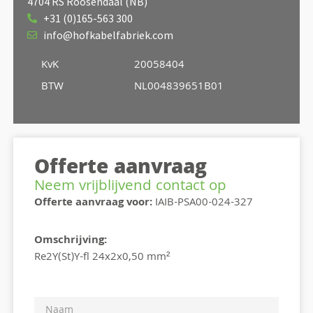
4704 RS Roosendaal (NB)
+31 (0)165-563 300
info@hofkabelfabriek.com
KvK
20058404
BTW
NL004839651B01
Offerte aanvraag
Neem vrijblijvend contact op
Offerte aanvraag voor:
IAIB-PSA00-024-327
Omschrijving:
Re2Y(St)Y-fl 24x2x0,50 mm²