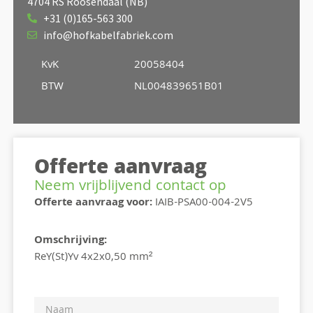
4704 RS Roosendaal (NB)
+31 (0)165-563 300
info@hofkabelfabriek.com
KvK
20058404
BTW
NL004839651B01
Offerte aanvraag
Neem vrijblijvend contact op
Offerte aanvraag voor:
IAIB-PSA00-004-2V5
Omschrijving:
ReY(St)Yv 4x2x0,50 mm²