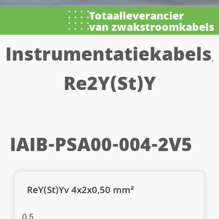
Totaalleverancier
van zwakstroomkabels
Instrumentatiekabels
,
Re2Y(St)Y
IAIB-PSA00-004-2V5
ReY(St)Yv 4x2x0,50 mm²
0,5