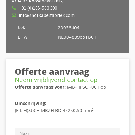
4704 RS Roosendaal (NB)
+31 (0)165-563 300
info@hofkabelfabriek.com
KvK
20058404
BTW
NL004839651B01
Offerte aanvraag
Neem vrijblijvend contact op
Offerte aanvraag voor:
IAIB-HPSCT-001-551
Omschrijving:
JE-LiH(St)CH MBZH BD 4x2x0,50 mm²