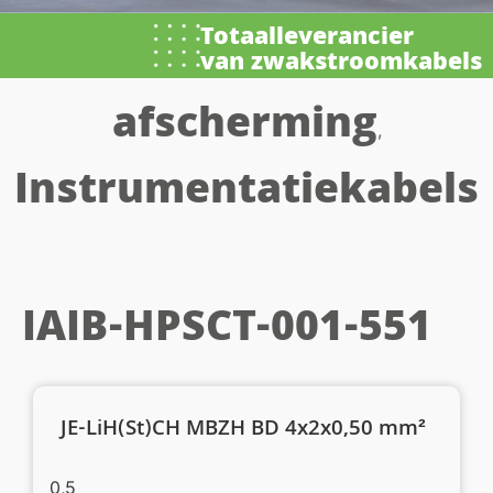
Totaalleverancier
van zwakstroomkabels
afscherming
,
Instrumentatiekabels
IAIB-HPSCT-001-551
JE-LiH(St)CH MBZH BD 4x2x0,50 mm²
0,5