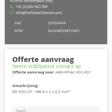
4704 RS Roosendaal (NB)
+31 (0)165-563 300
info@hofkabelfabriek.com
KvK
20058404
BTW
NL004839651B01
Offerte aanvraag
Neem vrijblijvend contact op
Offerte aanvraag voor:
IAIB-HPSAC-002-RD1
Omschrijving:
RD-Y(St-C)Y – MB 8 x 2 x 0,5 mm²