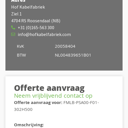
Adres
Hof Kabelfabriek
Ziel 1
4704 RS Roosendaal (NB)
+31 (0)165-563 300
info@hofkabelfabriek.com
KvK
20058404
BTW
NL004839651B01
Offerte aanvraag
Neem vrijblijvend contact op
Offerte aanvraag voor:
FMLB-PSA00-F01-
302H500
Omschrijving: