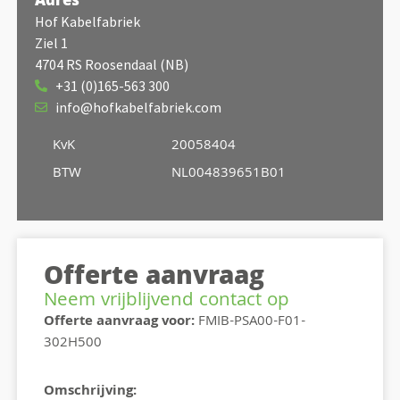
Adres
Hof Kabelfabriek
Ziel 1
4704 RS Roosendaal (NB)
+31 (0)165-563 300
info@hofkabelfabriek.com
KvK
20058404
BTW
NL004839651B01
Offerte aanvraag
Neem vrijblijvend contact op
Offerte aanvraag voor:
FMIB-PSA00-F01-
302H500
Omschrijving: